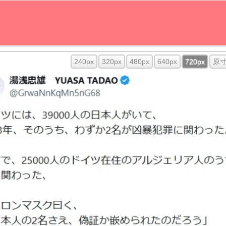
240px
320px
480px
640px
720px
原