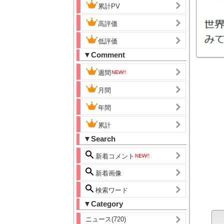
累計PV
高評価
低評価
▼Comment
週間
月間
年間
累計
▼Search
新着コメント
新着画像
検索ワード
▼Category
ニュース(720)