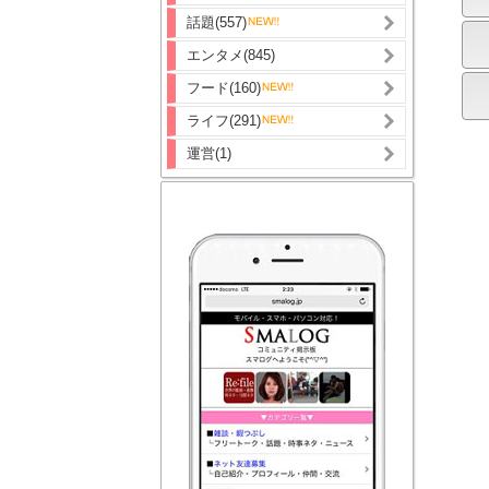
話題(557)
エンタメ(845)
フード(160)
ライフ(291)
運営(1)