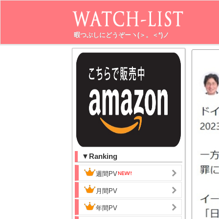
暇つぶしにどうぞーヽ(＞。＜*)ノ
▼Ranking
週間PV
月間PV
年間PV