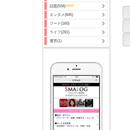
話題(558)
エンタメ(845)
フード(160)
ライフ(291)
運営(1)