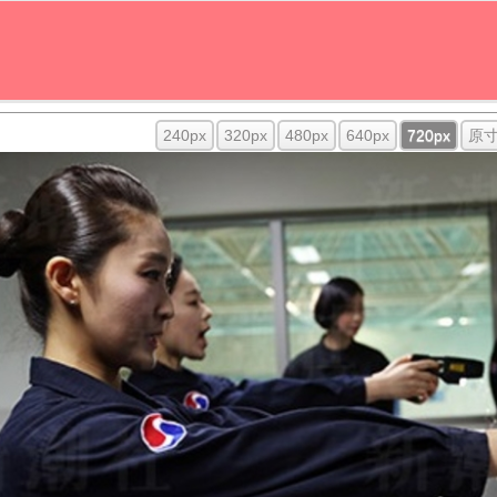
240px
320px
480px
640px
720px
原