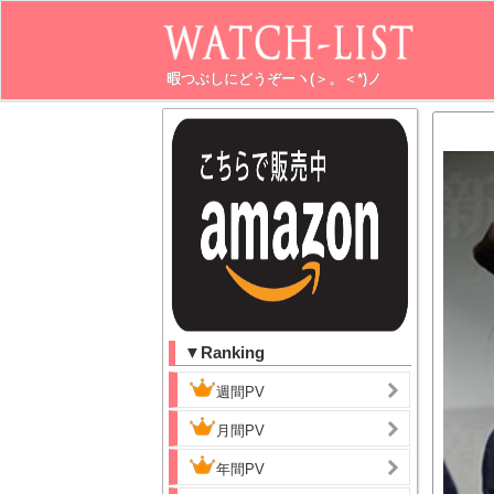
暇つぶしにどうぞーヽ(＞。＜*)ノ
▼Ranking
週間PV
月間PV
年間PV