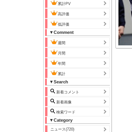
累計PV
高評価
低評価
▼Comment
週間
月間
年間
累計
▼Search
新着コメント
新着画像
検索ワード
▼Category
ニュース(720)