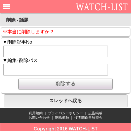
削除 - 話題
※本当に削除しますか？
▼削除記事No
▼編集･削除パス
スレッドへ戻る
利用規約
｜
プライバシーポリシー
｜
広告掲載
お問い合わせ
｜
削除依頼
｜
捜査関係事項照会
Copyright 2016 WATCH-LIST