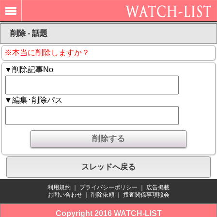
削除 - 話題
※本当に削除しますか？
▼削除記事No
▼編集･削除パス
スレッドへ戻る
利用規約
｜
プライバシーポリシー
｜
広告掲載
お問い合わせ
｜
削除依頼
｜
捜査関係事項照会
Copyright 2016 WATCH-LIST