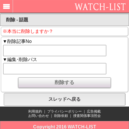
削除 - 話題
※本当に削除しますか？
▼削除記事No
▼編集･削除パス
スレッドへ戻る
利用規約
｜
プライバシーポリシー
｜
広告掲載
お問い合わせ
｜
削除依頼
｜
捜査関係事項照会
Copyright 2016 WATCH-LIST