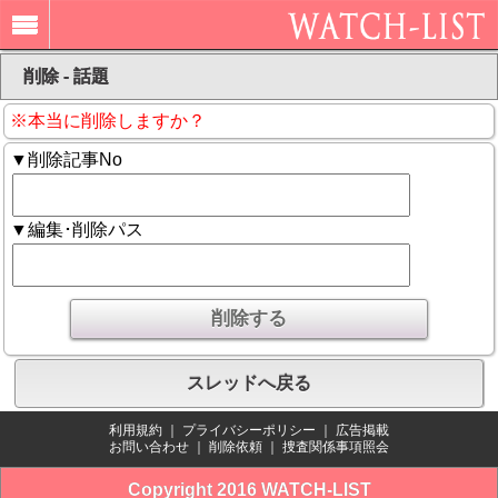
削除 - 話題
※本当に削除しますか？
▼削除記事No
▼編集･削除パス
スレッドへ戻る
利用規約
｜
プライバシーポリシー
｜
広告掲載
お問い合わせ
｜
削除依頼
｜
捜査関係事項照会
Copyright 2016 WATCH-LIST