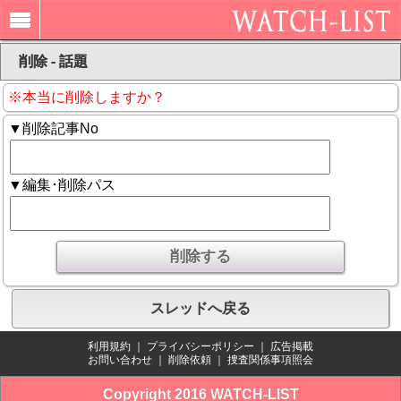
削除 - 話題
※本当に削除しますか？
▼削除記事No
▼編集･削除パス
スレッドへ戻る
利用規約
｜
プライバシーポリシー
｜
広告掲載
お問い合わせ
｜
削除依頼
｜
捜査関係事項照会
Copyright 2016 WATCH-LIST