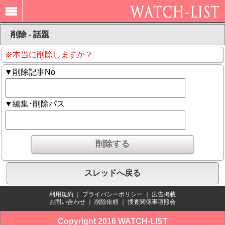
削除 - 話題
※本当に削除しますか？
▼削除記事No
▼編集･削除パス
スレッドへ戻る
利用規約
｜
プライバシーポリシー
｜
広告掲載
お問い合わせ
｜
削除依頼
｜
捜査関係事項照会
Copyright 2016 WATCH-LIST