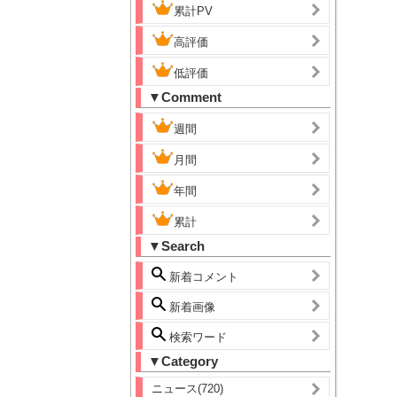
累計PV
高評価
低評価
▼Comment
週間
月間
年間
累計
▼Search
新着コメント
新着画像
検索ワード
▼Category
ニュース(720)