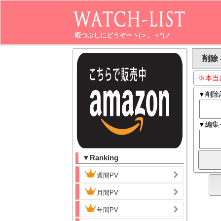
暇つぶしにどうぞーヽ(＞。＜*)ノ
削除 
※本当
▼削除
▼編集
▼Ranking
週間PV
月間PV
年間PV