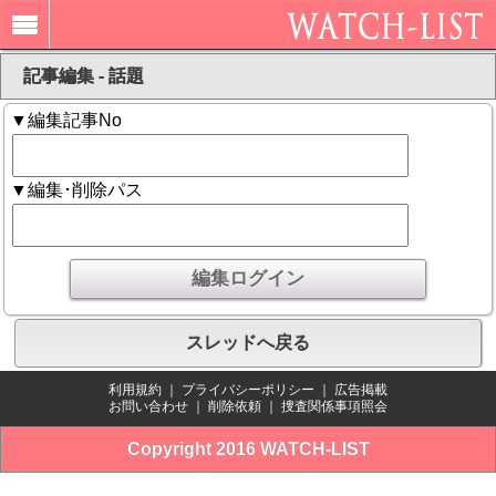
記事編集 - 話題
▼編集記事No
▼編集･削除パス
スレッドへ戻る
利用規約
｜
プライバシーポリシー
｜
広告掲載
お問い合わせ
｜
削除依頼
｜
捜査関係事項照会
Copyright 2016 WATCH-LIST