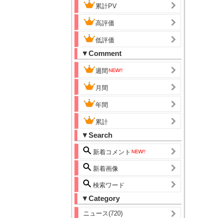
累計PV
高評価
低評価
▼Comment
週間
月間
年間
累計
▼Search
新着コメント
新着画像
検索ワード
▼Category
ニュース(720)