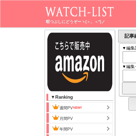
暇つぶしにどうぞーヽ(＞。＜*)ノ
記事編
▼編集
▼編集
▼Ranking
週間PV
月間PV
年間PV