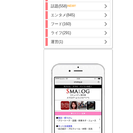
話題(558)
エンタメ(845)
フード(160)
ライフ(291)
運営(1)