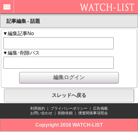
記事編集 - 話題
▼編集記事No
▼編集･削除パス
スレッドへ戻る
利用規約
｜
プライバシーポリシー
｜
広告掲載
お問い合わせ
｜
削除依頼
｜
捜査関係事項照会
Copyright 2016 WATCH-LIST