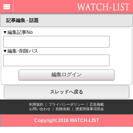
記事編集 - 話題
▼編集記事No
▼編集･削除パス
スレッドへ戻る
利用規約
｜
プライバシーポリシー
｜
広告掲載
お問い合わせ
｜
削除依頼
｜
捜査関係事項照会
Copyright 2016 WATCH-LIST