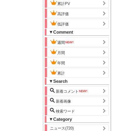
累計PV
高評価
低評価
▼Comment
週間
月間
年間
累計
▼Search
新着コメント
新着画像
検索ワード
▼Category
ニュース(720)