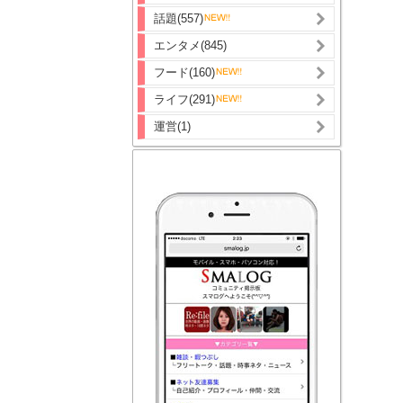
話題(557)
エンタメ(845)
フード(160)
ライフ(291)
運営(1)