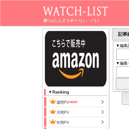
暇つぶしにどうぞーヽ(＞。＜*)ノ
記事編
▼編集
▼編集
▼Ranking
週間PV
月間PV
年間PV