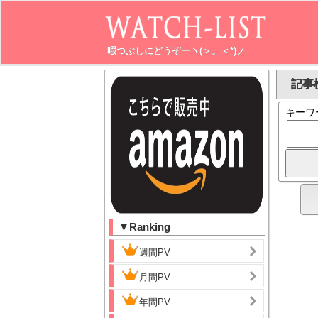
暇つぶしにどうぞーヽ(＞。＜*)ノ
記事検
キーワ
▼Ranking
週間PV
月間PV
年間PV