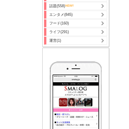
話題(558)
エンタメ(845)
フード(160)
ライフ(291)
運営(1)