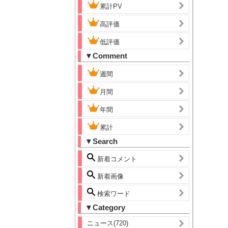
累計PV
高評価
低評価
▼Comment
週間
月間
年間
累計
▼Search
新着コメント
新着画像
検索ワード
▼Category
ニュース(720)