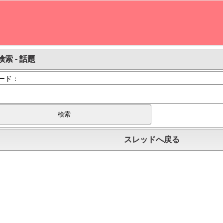
索 - 話題
ード：
スレッドへ戻る