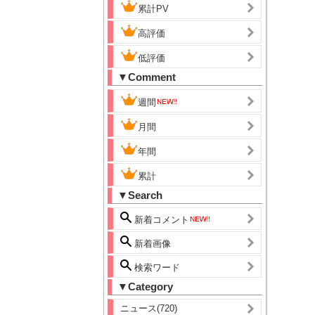
累計PV
高評価
低評価
▼Comment
週間
月間
年間
累計
▼Search
新着コメント
新着画像
検索ワード
▼Category
ニュース(720)