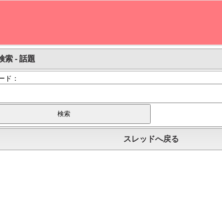
索 - 話題
ード：
スレッドへ戻る