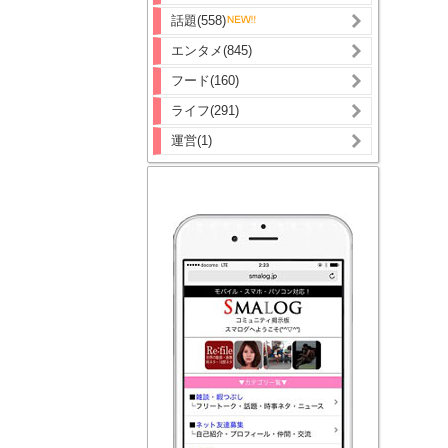
話題(558)
エンタメ(845)
フード(160)
ライフ(291)
運営(1)