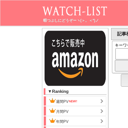
暇つぶしにどうぞーヽ(＞。＜*)ノ
記事検
キーワ
▼Ranking
週間PV
月間PV
年間PV