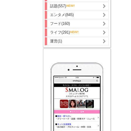
話題(557)
エンタメ(845)
フード(160)
ライフ(291)
運営(1)