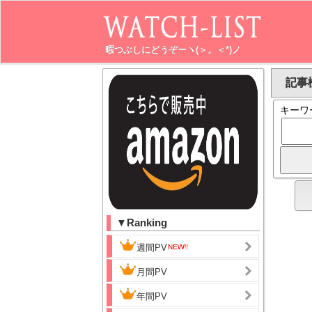
暇つぶしにどうぞーヽ(＞。＜*)ノ
記事検
キーワ
▼Ranking
週間PV
月間PV
年間PV