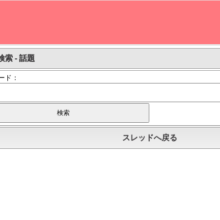
索 - 話題
ード：
スレッドへ戻る