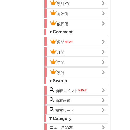
累計PV
高評価
低評価
▼Comment
週間
月間
年間
累計
▼Search
新着コメント
新着画像
検索ワード
▼Category
ニュース(720)