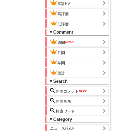
累計PV
高評価
低評価
▼Comment
週間
月間
年間
累計
▼Search
新着コメント
新着画像
検索ワード
▼Category
ニュース(720)