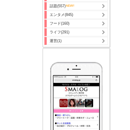
話題(557)
エンタメ(845)
フード(160)
ライフ(291)
運営(1)