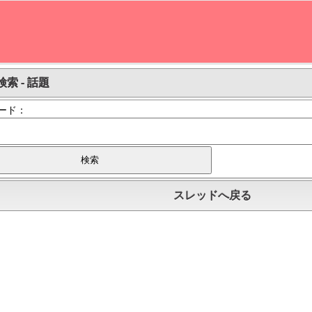
索 - 話題
ード：
スレッドへ戻る