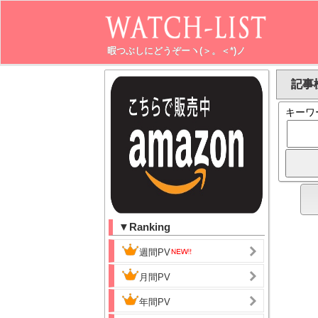
暇つぶしにどうぞーヽ(＞。＜*)ノ
記事検
キーワ
▼Ranking
週間PV
月間PV
年間PV