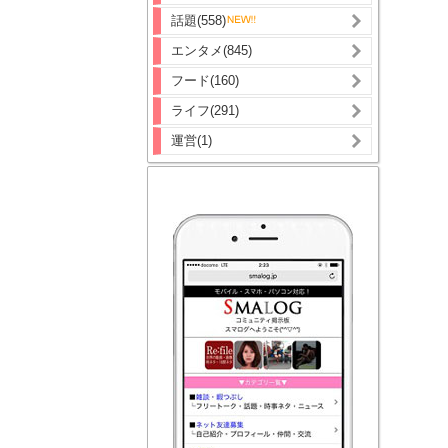
話題(558)
エンタメ(845)
フード(160)
ライフ(291)
運営(1)