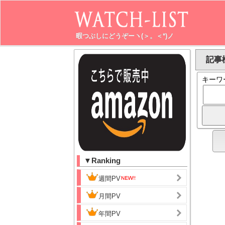
暇つぶしにどうぞーヽ(＞。＜*)ノ
記事検
キーワ
▼Ranking
週間PV
月間PV
年間PV