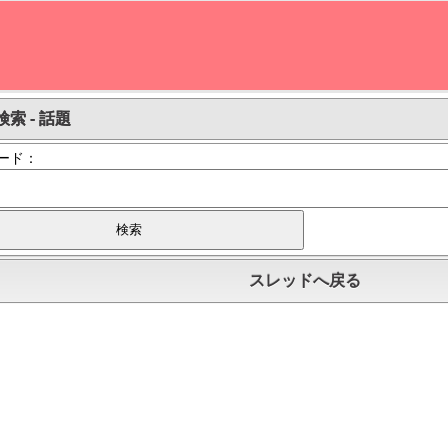
索 - 話題
ード：
スレッドへ戻る