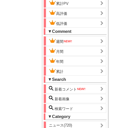
累計PV
高評価
低評価
▼Comment
週間
月間
年間
累計
▼Search
新着コメント
新着画像
検索ワード
▼Category
ニュース(720)