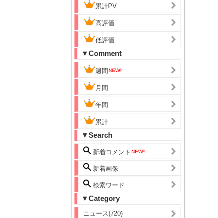
累計PV
高評価
低評価
▼Comment
週間
月間
年間
累計
▼Search
新着コメント
新着画像
検索ワード
▼Category
ニュース(720)