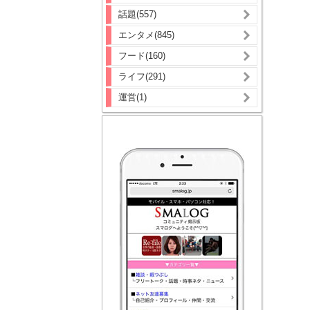
話題(557)
エンタメ(845)
フード(160)
ライフ(291)
運営(1)