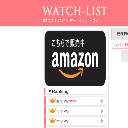
暇つぶしにどうぞーヽ(＞。＜*)ノ
ERR
スパム
▼Ranking
週間PV
月間PV
年間PV