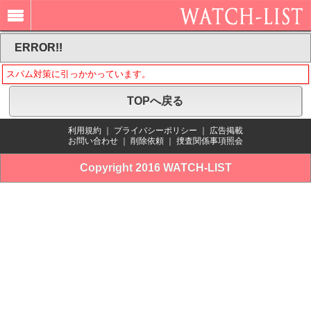
ERROR!!
スパム対策に引っかかっています。
TOPへ戻る
利用規約
｜
プライバシーポリシー
｜
広告掲載
お問い合わせ
｜
削除依頼
｜
捜査関係事項照会
Copyright 2016 WATCH-LIST