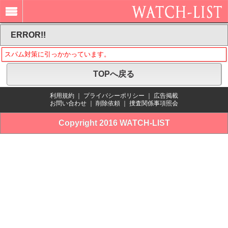
ERROR!!
スパム対策に引っかかっています。
TOPへ戻る
利用規約
｜
プライバシーポリシー
｜
広告掲載
お問い合わせ
｜
削除依頼
｜
捜査関係事項照会
Copyright 2016 WATCH-LIST