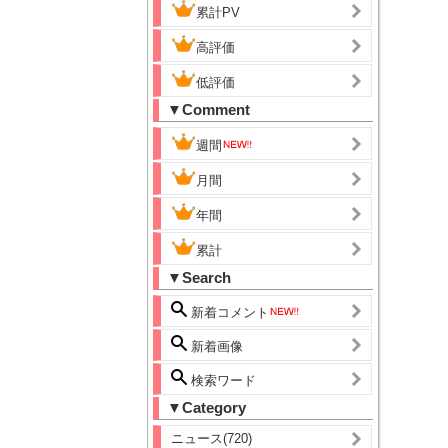
累計PV
高評価
低評価
▼Comment
週間
月間
年間
累計
▼Search
新着コメント
新着画像
検索ワード
▼Category
ニュース(720)