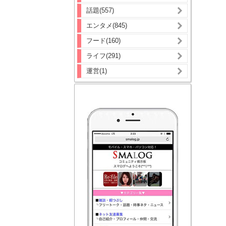
話題(557)
エンタメ(845)
フード(160)
ライフ(291)
運営(1)