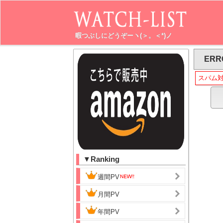
暇つぶしにどうぞーヽ(＞。＜*)ノ
ERR
スパム
▼Ranking
週間PV
月間PV
年間PV