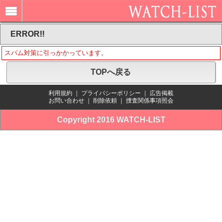
ERROR!!
スパム対策に引っかかっています。
TOPへ戻る
利用規約
｜
プライバシーポリシー
｜
広告掲載
お問い合わせ
｜
削除依頼
｜
捜査関係事項照会
Copyright 2016 WATCH-LIST