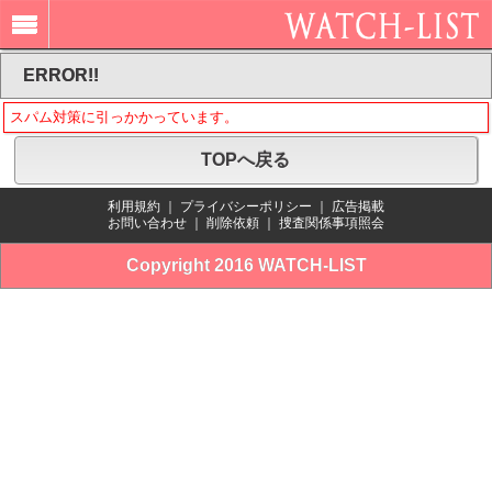
ERROR!!
スパム対策に引っかかっています。
TOPへ戻る
利用規約
｜
プライバシーポリシー
｜
広告掲載
お問い合わせ
｜
削除依頼
｜
捜査関係事項照会
Copyright 2016 WATCH-LIST