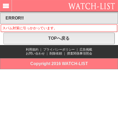
ERROR!!
スパム対策に引っかかっています。
TOPへ戻る
利用規約
｜
プライバシーポリシー
｜
広告掲載
お問い合わせ
｜
削除依頼
｜
捜査関係事項照会
Copyright 2016 WATCH-LIST