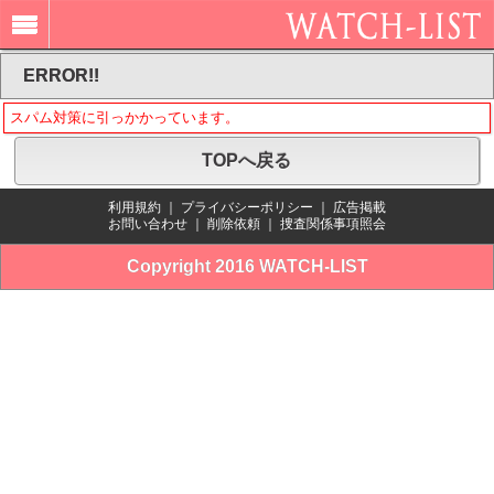
ERROR!!
スパム対策に引っかかっています。
TOPへ戻る
利用規約
｜
プライバシーポリシー
｜
広告掲載
お問い合わせ
｜
削除依頼
｜
捜査関係事項照会
Copyright 2016 WATCH-LIST