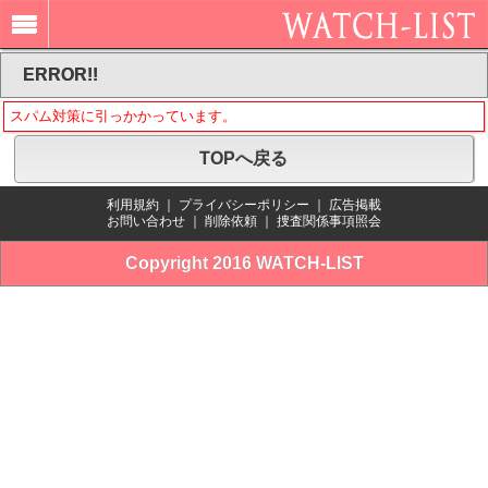
ERROR!!
スパム対策に引っかかっています。
TOPへ戻る
利用規約
｜
プライバシーポリシー
｜
広告掲載
お問い合わせ
｜
削除依頼
｜
捜査関係事項照会
Copyright 2016 WATCH-LIST