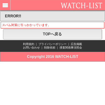
ERROR!!
スパム対策に引っかかっています。
TOPへ戻る
利用規約
｜
プライバシーポリシー
｜
広告掲載
お問い合わせ
｜
削除依頼
｜
捜査関係事項照会
Copyright 2016 WATCH-LIST