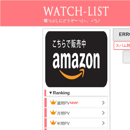
暇つぶしにどうぞーヽ(＞。＜*)ノ
ERR
スパム
▼Ranking
週間PV
月間PV
年間PV