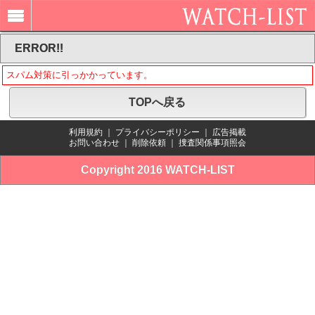
ERROR!!
スパム対策に引っかかっています。
TOPへ戻る
利用規約
｜
プライバシーポリシー
｜
広告掲載
お問い合わせ
｜
削除依頼
｜
捜査関係事項照会
Copyright 2016 WATCH-LIST