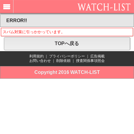
ERROR!!
スパム対策に引っかかっています。
TOPへ戻る
利用規約
｜
プライバシーポリシー
｜
広告掲載
お問い合わせ
｜
削除依頼
｜
捜査関係事項照会
Copyright 2016 WATCH-LIST