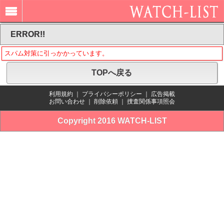
ERROR!!
スパム対策に引っかかっています。
TOPへ戻る
利用規約
｜
プライバシーポリシー
｜
広告掲載
お問い合わせ
｜
削除依頼
｜
捜査関係事項照会
Copyright 2016 WATCH-LIST