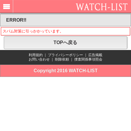
ERROR!!
スパム対策に引っかかっています。
TOPへ戻る
利用規約
｜
プライバシーポリシー
｜
広告掲載
お問い合わせ
｜
削除依頼
｜
捜査関係事項照会
Copyright 2016 WATCH-LIST