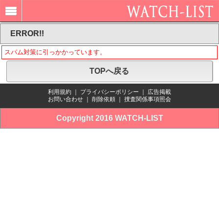
ERROR!!
スパム対策に引っかかっています。
TOPへ戻る
利用規約
｜
プライバシーポリシー
｜
広告掲載
お問い合わせ
｜
削除依頼
｜
捜査関係事項照会
Copyright 2016 WATCH-LIST