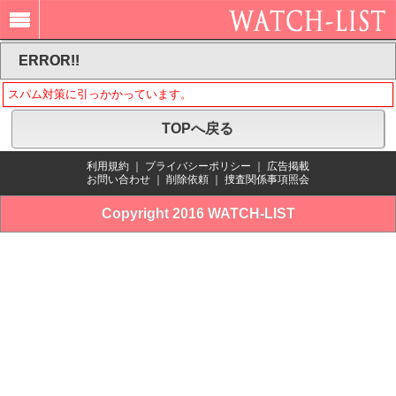
ERROR!!
スパム対策に引っかかっています。
TOPへ戻る
利用規約
｜
プライバシーポリシー
｜
広告掲載
お問い合わせ
｜
削除依頼
｜
捜査関係事項照会
Copyright 2016 WATCH-LIST