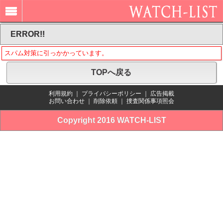
ERROR!!
スパム対策に引っかかっています。
TOPへ戻る
利用規約
｜
プライバシーポリシー
｜
広告掲載
お問い合わせ
｜
削除依頼
｜
捜査関係事項照会
Copyright 2016 WATCH-LIST