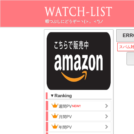
暇つぶしにどうぞーヽ(＞。＜*)ノ
ERR
スパム
▼Ranking
週間PV
月間PV
年間PV