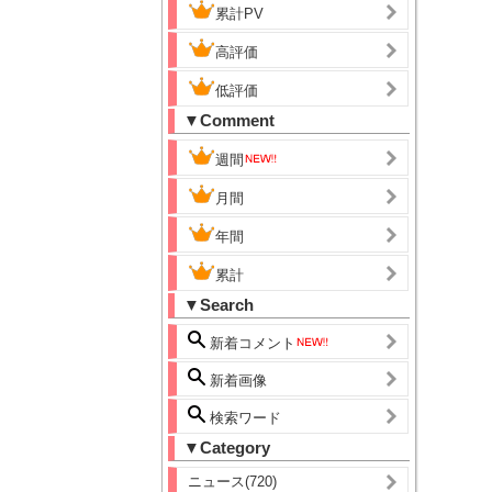
累計PV
高評価
低評価
▼Comment
週間
月間
年間
累計
▼Search
新着コメント
新着画像
検索ワード
▼Category
ニュース(720)