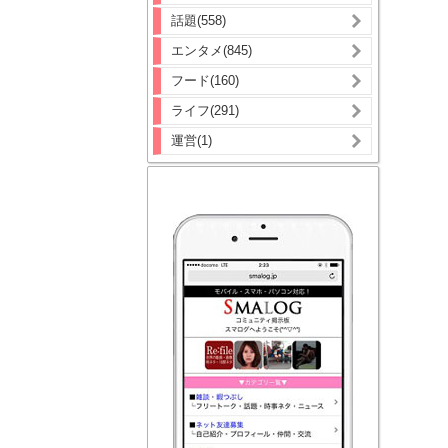
話題(558)
エンタメ(845)
フード(160)
ライフ(291)
運営(1)