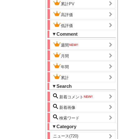
累計PV
高評価
低評価
▼Comment
週間
月間
年間
累計
▼Search
新着コメント
新着画像
検索ワード
▼Category
ニュース(720)