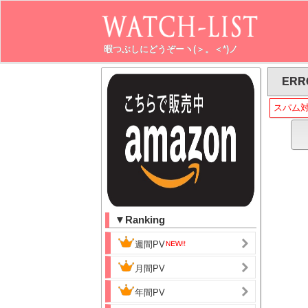
暇つぶしにどうぞーヽ(＞。＜*)ノ
ERR
スパム
▼Ranking
週間PV
月間PV
年間PV