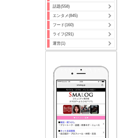
話題(558)
エンタメ(845)
フード(160)
ライフ(291)
運営(1)