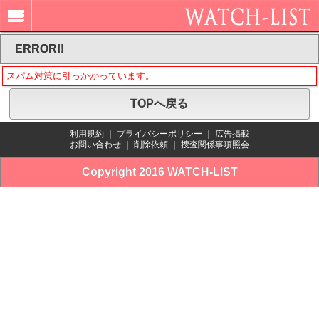
ERROR!!
スパム対策に引っかかっています。
TOPへ戻る
利用規約
｜
プライバシーポリシー
｜
広告掲載
お問い合わせ
｜
削除依頼
｜
捜査関係事項照会
Copyright 2016 WATCH-LIST