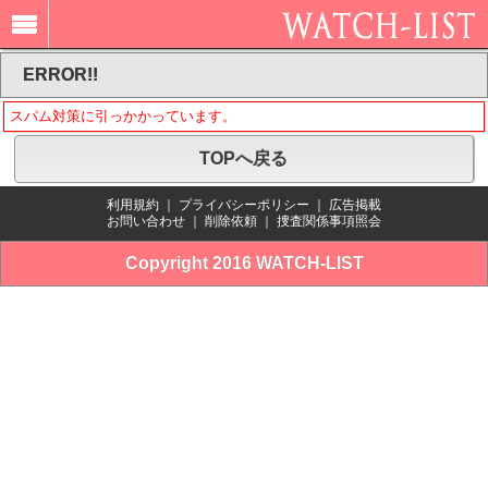
ERROR!!
スパム対策に引っかかっています。
TOPへ戻る
利用規約
｜
プライバシーポリシー
｜
広告掲載
お問い合わせ
｜
削除依頼
｜
捜査関係事項照会
Copyright 2016 WATCH-LIST