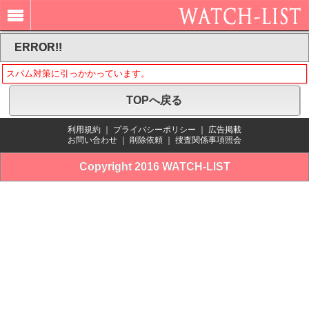
ERROR!!
スパム対策に引っかかっています。
TOPへ戻る
利用規約
｜
プライバシーポリシー
｜
広告掲載
お問い合わせ
｜
削除依頼
｜
捜査関係事項照会
Copyright 2016 WATCH-LIST