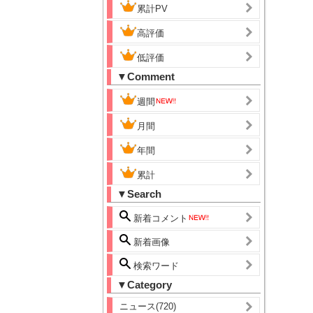
累計PV
高評価
低評価
▼Comment
週間
月間
年間
累計
▼Search
新着コメント
新着画像
検索ワード
▼Category
ニュース(720)