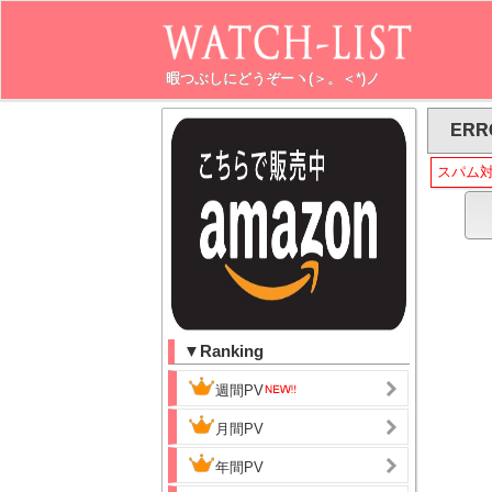
暇つぶしにどうぞーヽ(＞。＜*)ノ
ERR
スパム
▼Ranking
週間PV
月間PV
年間PV