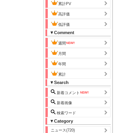
累計PV
高評価
低評価
▼Comment
週間
月間
年間
累計
▼Search
新着コメント
新着画像
検索ワード
▼Category
ニュース(720)