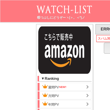
暇つぶしにどうぞーヽ(＞。＜*)ノ
ERR
スパム
▼Ranking
週間PV
月間PV
年間PV