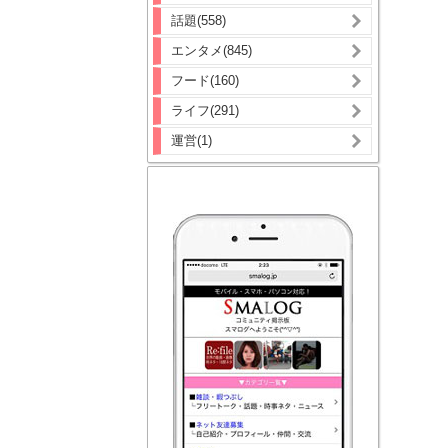
話題(558)
エンタメ(845)
フード(160)
ライフ(291)
運営(1)