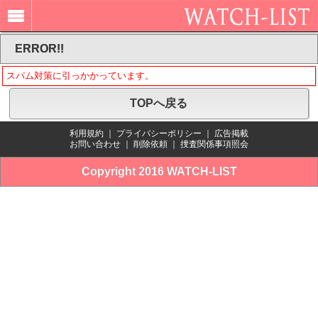
ERROR!!
スパム対策に引っかかっています。
TOPへ戻る
利用規約
｜
プライバシーポリシー
｜
広告掲載
お問い合わせ
｜
削除依頼
｜
捜査関係事項照会
Copyright 2016 WATCH-LIST