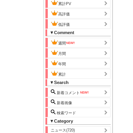
累計PV
高評価
低評価
▼Comment
週間
月間
年間
累計
▼Search
新着コメント
新着画像
検索ワード
▼Category
ニュース(720)