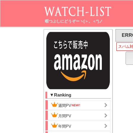
暇つぶしにどうぞーヽ(＞。＜*)ノ
ERR
スパム
▼Ranking
週間PV
月間PV
年間PV