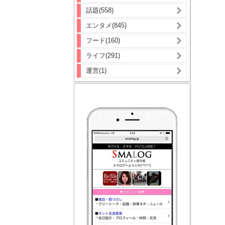
話題(558)
エンタメ(845)
フード(160)
ライフ(291)
運営(1)