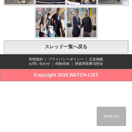
スレッド一覧へ戻る
利用規約
｜
プライバシーポリシー
｜
広告掲載
お問い合わせ
｜
削除依頼
｜
捜査関係事項照会
Copyright 2016 WATCH-LIST
PAGE top