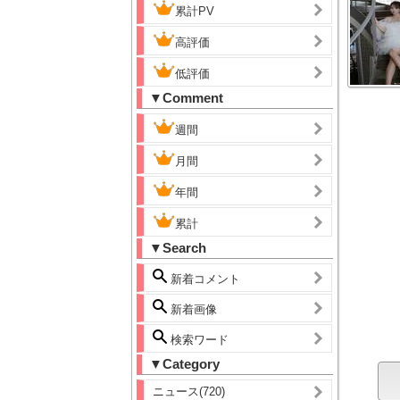
累計PV
高評価
低評価
▼Comment
週間
月間
年間
累計
▼Search
新着コメント
新着画像
検索ワード
▼Category
ニュース(720)