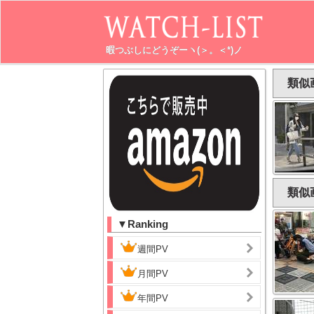
暇つぶしにどうぞーヽ(＞。＜*)ノ
類似
類似
▼Ranking
週間PV
月間PV
年間PV