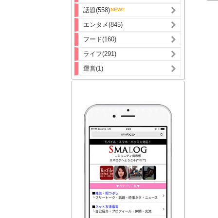
話題(558)
エンタメ(845)
フード(160)
ライフ(291)
運営(1)