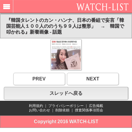
『韓国タレントのカン・ハンナ、日本の番組で妄言「韓
国芸能人１００人ののうち９９人は整形」 → 韓国で
叩かれる』新着画像 - 話題
PREV
NEXT
スレッドへ戻る
利用規約
｜
プライバシーポリシー
｜
広告掲載
お問い合わせ
｜
削除依頼
｜
捜査関係事項照会
Copyright 2016 WATCH-LIST