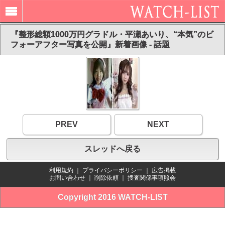
『整形総額1000万円グラドル・平瀬あいり、“本気”のビ
フォーアフター写真を公開』新着画像 - 話題
PREV
NEXT
スレッドへ戻る
利用規約
｜
プライバシーポリシー
｜
広告掲載
お問い合わせ
｜
削除依頼
｜
捜査関係事項照会
Copyright 2016 WATCH-LIST